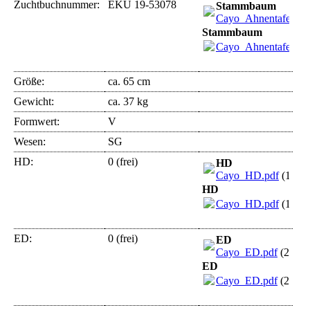
Zuchtbuchnummer:
EKU 19-53078
Stammbaum
Cayo_Ahnentafel.pd
Stammbaum
Cayo_Ahnentafel.pd
Größe:
ca. 65 cm
Gewicht:
ca. 37 kg
Formwert:
V
Wesen:
SG
HD:
0 (frei)
HD
Cayo_HD.pdf
(1.62
HD
Cayo_HD.pdf
(1.62
ED:
0 (frei)
ED
Cayo_ED.pdf
(2.02
ED
Cayo_ED.pdf
(2.02