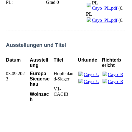
PL:
Grad 0
PL
Cayo_PL.pdf
(6.83
PL
Cayo_PL.pdf
(6.83
Ausstellungen und Titel
Datu
m
Ausstell
Titel
Urkunde
Richterb
ung
ericht
03.09.202
Europa-
Hopfenlan
Cayo_Urkunde_Wolnzach
Cayo_Richte
3
Siegersc
d-Sieger
Cayo_Urkunde_Wolnzach
Cayo_Richte
hau
V1-
Wolnzac
CACIB
h