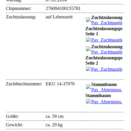
Chipnummer:
276094100155781
Zuchtzulassung:
auf Lebenszeit
Zuchtzulassungsprü
Pax_Zuchttauglichkei
Zuchtzulassungsprüfu
Seite 1
Pax_Zuchttauglichkei
Zuchtzulassungsprü
Pax_Zuchttauglichkei
Zuchtzulassungsprüfu
Seite 2
Pax_Zuchttauglichkei
Zuchtbuchnummer:
EKU 14-37970
Stammbaum
Pax_Ahnenpass.pdf
(
Stammbaum
Pax_Ahnenpass.pdf
(
Größe:
ca. 59 cm
Gewicht:
ca. 29 kg