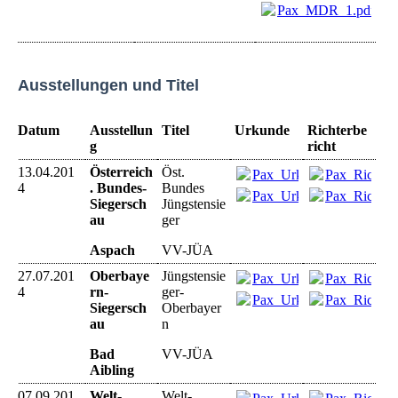
Pax_MDR_1.pdf
(17
Ausstellungen und Titel
Datum
Ausstellun
Titel
Urkunde
Richterbe
g
richt
13.04.201
Österreich
Öst.
Pax_Urkunde_Aspach_13
Pax_Richter
4
. Bundes-
Bundes
Pax_Urkunde_Aspach_13
Pax_Richter
Siegersch
Jüngstensie
au
ger
Aspach
VV-JÜA
27.07.201
Oberbaye
Jüngstensie
Pax_Urkunde_BadAibling
Pax_Richter
4
rn-
ger-
Pax_Urkunde_BadAibling
Pax_Richter
Siegersch
Oberbayer
au
n
Bad
VV-JÜA
Aibling
07.09.201
Welt-
Welt-