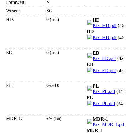
Formwert:
V
Wesen:
SG
HD:
0 (frei)
HD
Pax_HD.pdf
(462.5
HD
Pax_HD.pdf
(462.5
ED:
0 (frei)
ED
Pax_ED.pdf
(426.25
ED
Pax_ED.pdf
(426.25
PL:
Grad 0
PL
Pax_PL.pdf
(343.02
PL
Pax_PL.pdf
(343.02
MDR-1:
+/+ (frei)
MDR-1
Pax_MDR_1.pdf
(17
MDR-1