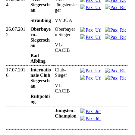
Pax_Urkunde_Straubing_
Pax_Richter
4
Siegersch
Jüngstensie
Pax_Urkunde_Straubing_
Pax_Richter
au
ger
Straubing
VV-JÜA
26.07.201
Oberbaye
Oberbayer
Pax_Urkunde_BadAibling
Pax_Richter
5
rn-
n Sieger
Pax_Urkunde_BadAibling
Pax_Richter
Siegersch
V1-
au
CACIB
Bad
Aibling
17.07.201
Internatio
Club-
Pax_Urkunde_Ruhpoldin
Pax_Richter
6
nale Club-
Sieger
Pax_Urkunde_Ruhpoldin
Pax_Richter
Siegersch
V1-
au
CACIB
Ruhpoldi
ng
Jüngsten-
Pax_Jüngstenchampionat.
Champion
Pax_Jüngstenchampionat.